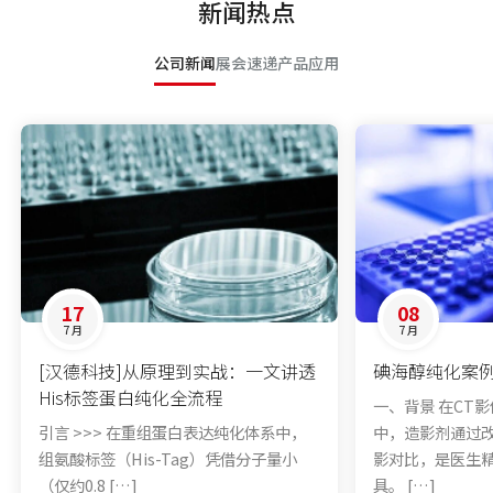
新闻热点
公司新闻
展会速递
产品应用
[汉德科技]从原理到实战：一文讲透
碘海醇纯化案
His标签蛋白纯化全流程
一、背景 在CT
引言 >>> 在重组蛋白表达纯化体系中，
中，造影剂通过
组氨酸标签（His-Tag）凭借分子量小
影对比，是医生
（仅约0.8 […]
具。 […]