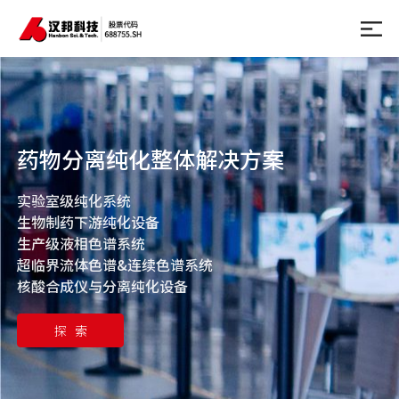
药物分离纯化整体解决方案
实验室级纯化系统
生物制药下游纯化设备
生产级液相色谱系统
超临界流体色谱&连续色谱系统
核酸合成仪与分离纯化设备
探 索