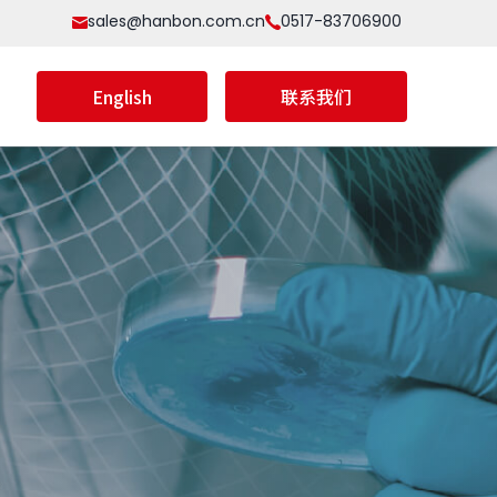
sales@hanbon.com.cn
0517-83706900
English
联系我们