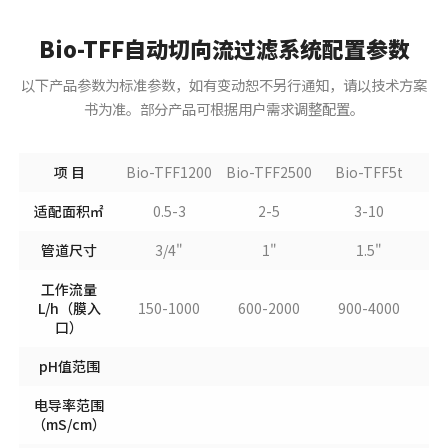
Bio-TFF自动切向流过滤系统配置参数
以下产品参数为标准参数，如有变动恕不另行通知，请以技术方案
书为准。部分产品可根据用户需求调整配置。
项 目
Bio-TFF1200
Bio-TFF2500
Bio-TFF5t
B
适配面积㎡
0.5-3
2-5
3-10
管道尺寸
3/4"
1"
1.5"
工作流量
L/h（膜入
150-1000
600-2000
900-4000
1
口）
pH值范围
电导率范围
（mS/cm）