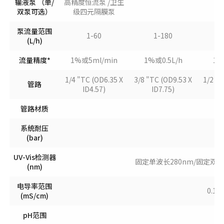
输液泵 （单/
高精度恒流泵 /卫生
双泵可选）
级四元隔膜泵
泵流量范围
1-60
1-180
(L/h)
流量精度*
1%或5ml/min
1%或0.5L/h
1%
1/4 "TC (OD6.35 X
3/8 "TC (OD9.53 X
1/2 "T
管路
ID4.57)
ID7.75)
管路材质
系统耐压
(bar)
UV-Vis检测器
固定单波长280nm/固定双波长（
(nm)
电导率范围
0.1
(mS/cm)
pH范围