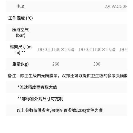
电源
220VAC 50Hz
工作温度 (℃)
压缩空气
(bar)
框架尺寸(m
1970×1130×1750
1970×1130×1750
1970×
m) **
重量(kg)
260
300
备注：除卫生级四元隔膜泵，汉邦还可以提供卫生级的多泵头隔膜泵
*流速精度两者取大值
**非标准外观尺寸可定制
以上参数仅供参考,最终配置参数以DQ文件为准