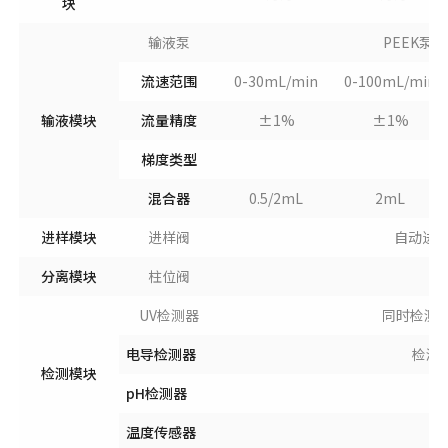
块
输液泵
PEEK
流速范围
0-30mL/min
0-100mL/min
输液模块
流量精度
±1%
±1%
梯度类型
混合器
0.5/2mL
2mL
进样模块
进样阀
自动进样
分离模块
柱位阀
UV检测器
同时检测1
电导检测器
检测范
检测模块
pH检测器
温度传感器