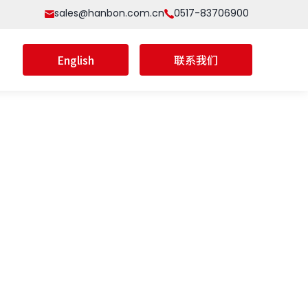
sales@hanbon.com.cn
0517-83706900
English
联系我们