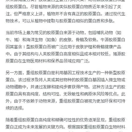
组胶原蛋白。尽管植物来源的类似胶原蛋白物质近年来引起了关
注，但严格意义上讲，植物并不含有真正的胶原蛋白。通过现代生
物技术，可以从植物中提取与胶原蛋白相似的蛋白质和多肽。
当前市场上最为常见的胶原蛋白来源于动物，包括哺乳动物（如
牛、猪）和海洋生物（如鱼）的皮肤、骨骼及软骨。牛源胶原蛋白
因其富含Ⅰ型胶原蛋白而被广泛应用于皮肤护理和骨骼健康产品
中。由于其结构与人类胶原蛋白高度相似且成本相对较低，猪源胶
原蛋白在生物医用材料和保养品领域应用广泛。
另一方面，重组胶原蛋白是利用基因工程技术生产的一种新型胶原
蛋白。该过程涉及将人类或其他物种的胶原蛋白基因插入微生物或
动物细胞中，并通过发酵和提纯步骤获得产物。这种方法生产的胶
原蛋白具有高纯度、结构可控、无致敏性和病原体风险等优点。此
外，由于不依赖于动物来源，重组胶原蛋白被视为更加环保和可持
续的选择。
随着重组胶原蛋白高纯度和精确可控性的优势逐渐显现，重组胶原
蛋白正成为未来发展的关键方向。根据国家重组胶原蛋白生物材料