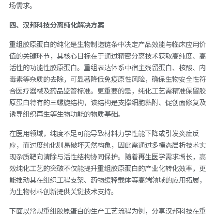
场需求。
四、汉邦科技分离纯化解决方案
重组胶原蛋白的纯化是生物制造链条中决定产品效能与临床应用价
值的关键环节，其核心目标在于通过精密分离技术获取高纯度、高
活性的功能性胶原蛋白。重组表达体系中宿主残留蛋白、核酸、内
毒素等杂质的去除，可显著降低免疫原性风险，确保生物安全性符
合医疗器械及药品监管标准。更重要的是，纯化工艺需精准保留胶
原蛋白特有的三螺旋结构，该结构是支撑细胞黏附、促创面修复及
诱导组织再生等生物功能的物质基础。
在医用领域，纯度不足可能导致材料力学性能下降或引发炎症反
应，而过度纯化则易破坏天然构象，因此需通过多模态层析技术实
现杂质靶向清除与活性结构协同保护。随着再生医学需求增长，高
效纯化工艺的突破不仅能提升重组胶原蛋白的产业化转化效率，更
能推动其在组织工程支架、药物缓释载体等高端领域的应用拓展，
为生物材料创新提供关键技术支持。
下面以常规重组胶原蛋白的生产工艺流程为例，分享汉邦科技在重