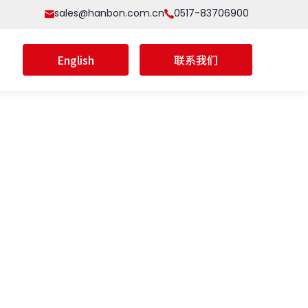
sales@hanbon.com.cn
0517-83706900
English
联系我们