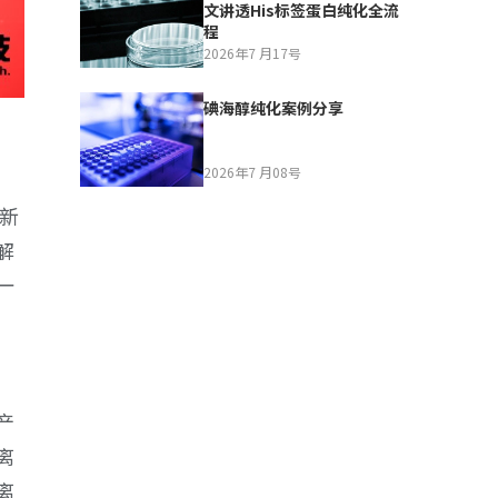
文讲透His标签蛋白纯化全流
程
2026年7 月17号
碘海醇纯化案例分享
2026年7 月08号
新
解
一
产
离
离