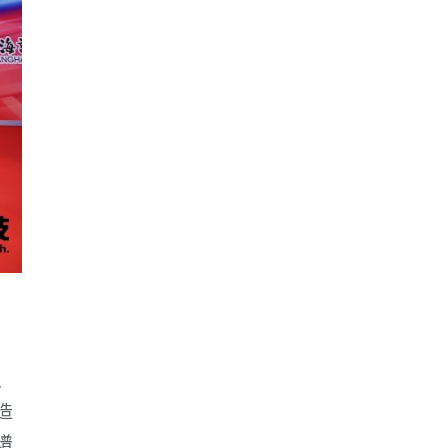
、
造
谱