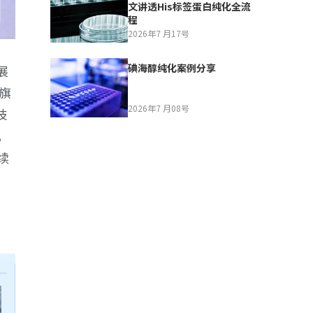
文讲透His标签蛋白纯化全流
程
2026年7 月17号
碘海醇纯化案例分享
展
旗
2026年7 月08号
技
，
续