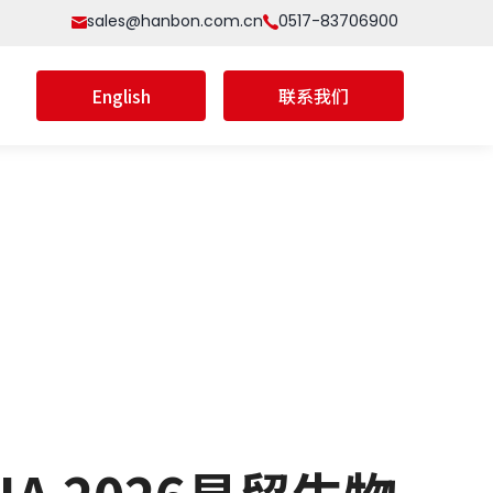
sales@hanbon.com.cn
0517-83706900
English
联系我们