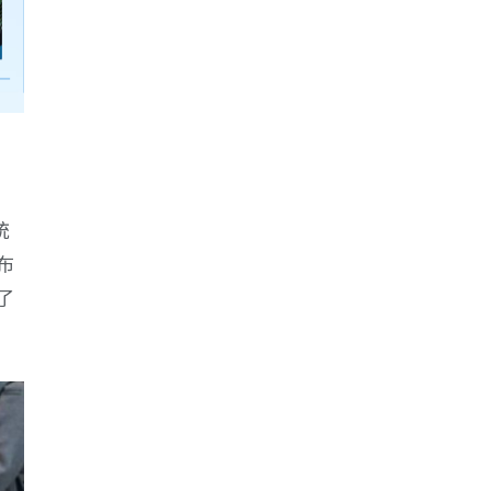
统
布
了